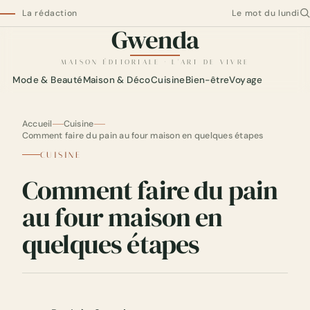
La rédaction
Le mot du lundi
Gwenda
Gwenda — maison éditoriale
MAISON ÉDITORIALE · L'ART DE VIVRE
Mode & Beauté
Maison & Déco
Cuisine
Bien-être
Voyage
Accueil
Cuisine
Comment faire du pain au four maison en quelques étapes
CUISINE
Comment faire du pain
au four maison en
quelques étapes