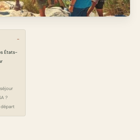
es États-
ur
séjour
SA ?
 départ