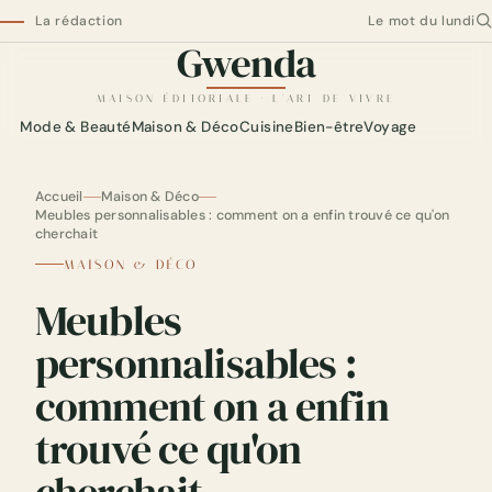
La rédaction
Le mot du lundi
Gwenda
Gwenda — maison éditoriale
MAISON ÉDITORIALE · L'ART DE VIVRE
Mode & Beauté
Maison & Déco
Cuisine
Bien-être
Voyage
Accueil
Maison & Déco
Meubles personnalisables : comment on a enfin trouvé ce qu'on
cherchait
MAISON & DÉCO
Meubles
personnalisables :
comment on a enfin
trouvé ce qu'on
cherchait