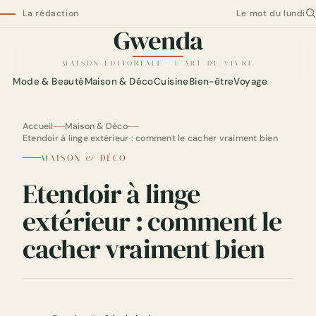
La rédaction
Le mot du lundi
Gwenda
Gwenda — maison éditoriale
MAISON ÉDITORIALE · L'ART DE VIVRE
Mode & Beauté
Maison & Déco
Cuisine
Bien-être
Voyage
Accueil
Maison & Déco
Etendoir à linge extérieur : comment le cacher vraiment bien
MAISON & DÉCO
Etendoir à linge
extérieur : comment le
cacher vraiment bien