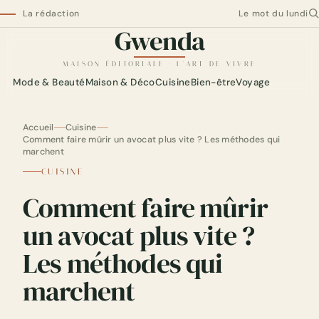
La rédaction
Le mot du lundi
Gwenda
Gwenda — maison éditoriale
MAISON ÉDITORIALE · L'ART DE VIVRE
Mode & Beauté
Maison & Déco
Cuisine
Bien-être
Voyage
Accueil
Cuisine
Comment faire mûrir un avocat plus vite ? Les méthodes qui
marchent
CUISINE
Comment faire mûrir
un avocat plus vite ?
Les méthodes qui
marchent