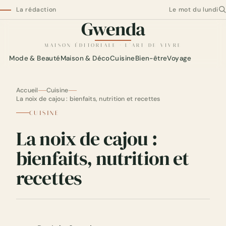
La rédaction
Le mot du lundi
Gwenda
Gwenda — maison éditoriale
MAISON ÉDITORIALE · L'ART DE VIVRE
Mode & Beauté
Maison & Déco
Cuisine
Bien-être
Voyage
Accueil
Cuisine
La noix de cajou : bienfaits, nutrition et recettes
CUISINE
La noix de cajou :
bienfaits, nutrition et
recettes